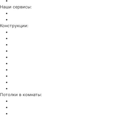
Контакты
Наши сервисы:
Слив воды с потолка
Ремонт натяжных потолков
Конструкции:
Двухуровневые
С фотопечатью
Световые линии
Резные потолки Apply
Парящие
Double vision (3D)
Звездное небо
Бесщелевой и теневой потолок KRAAB
Натяжные потолки SLOTT
С трековым освещением
Потолки в комнаты:
На кухню
В ванную
В гостинную