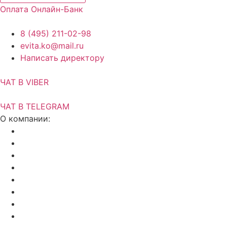
Оплата Онлайн-Банк
8 (495) 211-02-98
evita.ko@mail.ru
Написать директору
ЧАТ В VIBER
ЧАТ В TELEGRAM
О компании:
Акции и скидки
Актуальный прайс
Установка потолков
Изготовление фотопечати
Дилерам
Отзывы о нас
Калькулятор
Полезные статьи