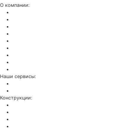
О компании:
Акции и скидки
Актуальный прайс
Установка потолков
Изготовление фотопечати
Дилерам
Отзывы о нас
Калькулятор
Полезные статьи
Контакты
Наши сервисы:
Слив воды с потолка
Ремонт натяжных потолков
Конструкции:
Двухуровневые
С фотопечатью
Световые линии
Резные потолки Apply