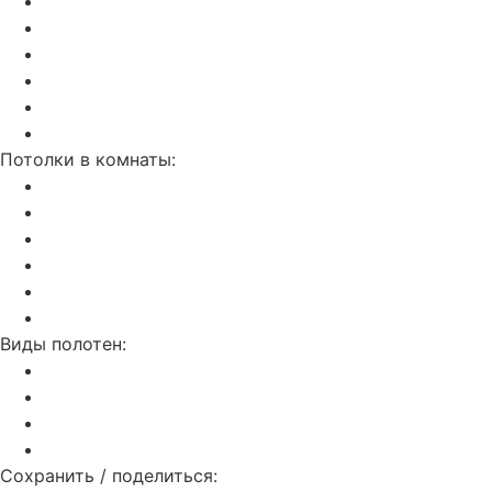
Парящие
Double vision (3D)
Звездное небо
Бесщелевой и теневой потолок KRAAB
Натяжные потолки SLOTT
С трековым освещением
Потолки в комнаты:
На кухню
В ванную
В гостинную
В спальню
В детскую
В прихожую
Виды полотен:
Матовые
Глянцевые
Сатиновые
Тканевые
Сохранить / поделиться: