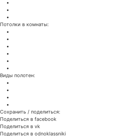
Бесщелевой и теневой потолок KRAAB
Натяжные потолки SLOTT
С трековым освещением
Потолки в комнаты:
На кухню
В ванную
В гостинную
В спальню
В детскую
В прихожую
Виды полотен:
Матовые
Глянцевые
Сатиновые
Тканевые
Сохранить / поделиться:
Поделиться в facebook
Поделиться в vk
Поделиться в odnoklassniki