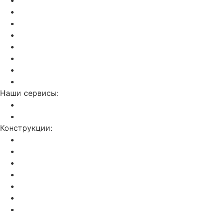
Актуальный прайс
Установка потолков
Изготовление фотопечати
Дилерам
Отзывы о нас
Калькулятор
Полезные статьи
Контакты
Наши сервисы:
Слив воды с потолка
Ремонт натяжных потолков
Конструкции:
Двухуровневые
С фотопечатью
Световые линии
Резные потолки Apply
Парящие
Double vision (3D)
Звездное небо