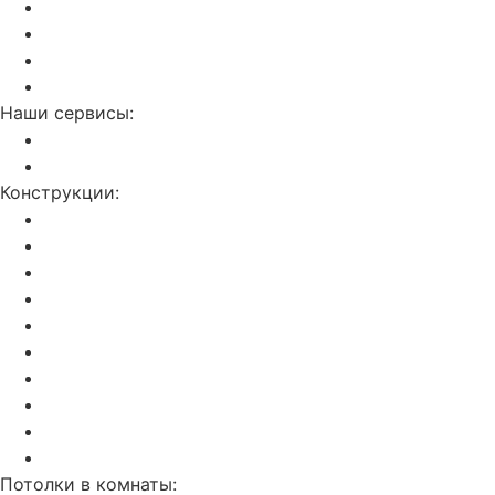
Отзывы о нас
Калькулятор
Полезные статьи
Контакты
Наши сервисы:
Слив воды с потолка
Ремонт натяжных потолков
Конструкции:
Двухуровневые
С фотопечатью
Световые линии
Резные потолки Apply
Парящие
Double vision (3D)
Звездное небо
Бесщелевой и теневой потолок KRAAB
Натяжные потолки SLOTT
С трековым освещением
Потолки в комнаты: