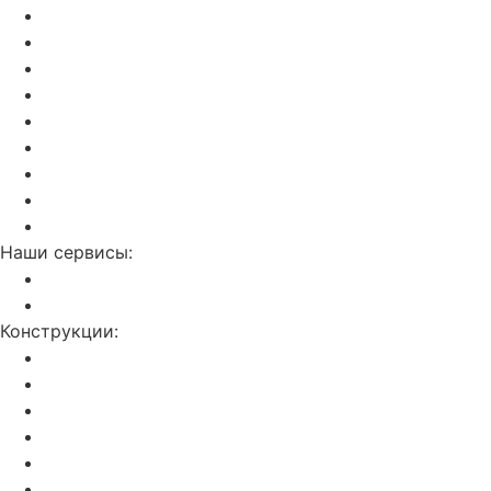
Акции и скидки
Актуальный прайс
Установка потолков
Изготовление фотопечати
Дилерам
Отзывы о нас
Калькулятор
Полезные статьи
Контакты
Наши сервисы:
Слив воды с потолка
Ремонт натяжных потолков
Конструкции:
Двухуровневые
С фотопечатью
Световые линии
Резные потолки Apply
Парящие
Double vision (3D)