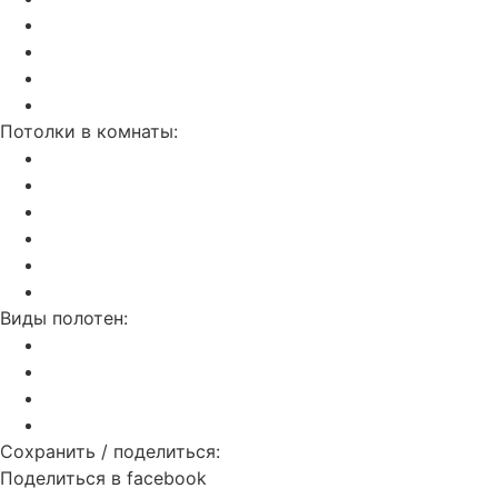
Звездное небо
Бесщелевой и теневой потолок KRAAB
Натяжные потолки SLOTT
С трековым освещением
Потолки в комнаты:
На кухню
В ванную
В гостинную
В спальню
В детскую
В прихожую
Виды полотен:
Матовые
Глянцевые
Сатиновые
Тканевые
Сохранить / поделиться:
Поделиться в facebook