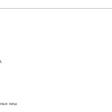
А
зных ниш