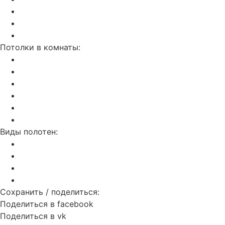
Бесщелевой и теневой потолок KRAAB
Натяжные потолки SLOTT
С трековым освещением
Потолки в комнаты:
На кухню
В ванную
В гостинную
В спальню
В детскую
В прихожую
Виды полотен:
Матовые
Глянцевые
Сатиновые
Тканевые
Сохранить / поделиться:
Поделиться в facebook
Поделиться в vk