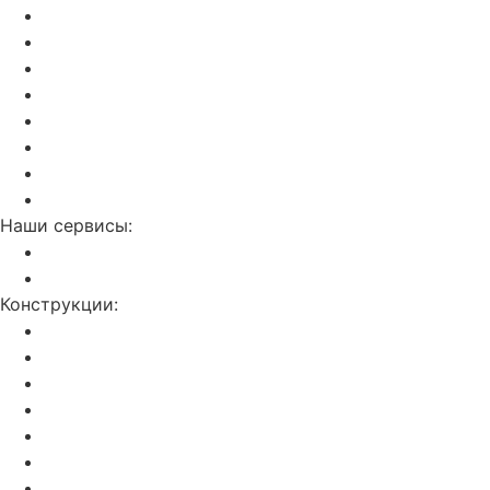
Актуальный прайс
Установка потолков
Изготовление фотопечати
Дилерам
Отзывы о нас
Калькулятор
Полезные статьи
Контакты
Наши сервисы:
Слив воды с потолка
Ремонт натяжных потолков
Конструкции:
Двухуровневые
С фотопечатью
Световые линии
Резные потолки Apply
Парящие
Double vision (3D)
Звездное небо