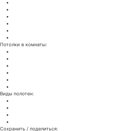
Парящие
Double vision (3D)
Звездное небо
Бесщелевой и теневой потолок KRAAB
Натяжные потолки SLOTT
С трековым освещением
Потолки в комнаты:
На кухню
В ванную
В гостинную
В спальню
В детскую
В прихожую
Виды полотен:
Матовые
Глянцевые
Сатиновые
Тканевые
Сохранить / поделиться: