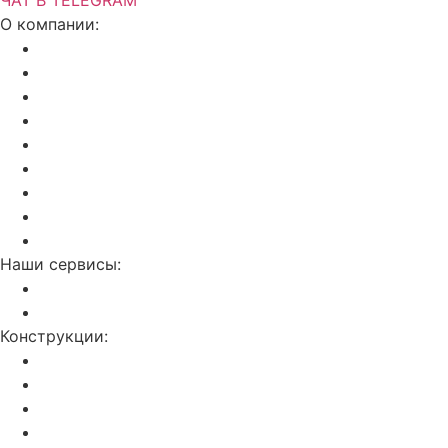
О компании:
Акции и скидки
Актуальный прайс
Установка потолков
Изготовление фотопечати
Дилерам
Отзывы о нас
Калькулятор
Полезные статьи
Контакты
Наши сервисы:
Слив воды с потолка
Ремонт натяжных потолков
Конструкции:
Двухуровневые
С фотопечатью
Световые линии
Резные потолки Apply