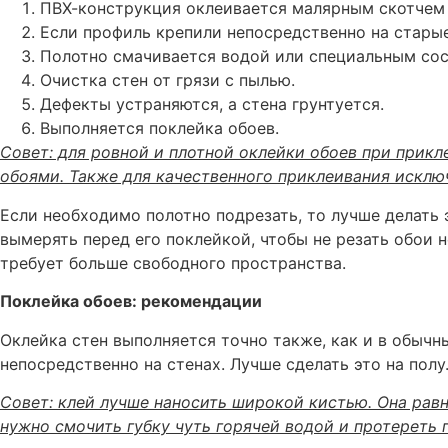
ПВХ-конструкция оклеивается малярным скотчем 
Если профиль крепили непосредственно на старые
Полотно смачивается водой или специальным сос
Очистка стен от грязи с пылью.
Дефекты устраняются, а стена грунтуется.
Выполняется поклейка обоев.
Совет: для ровной и плотной оклейки обоев при прикл
обоями. Также для качественного приклеивания исклю
Если необходимо полотно подрезать, то лучше делать
вымерять перед его поклейкой, чтобы не резать обои н
требует больше свободного пространства.
Поклейка обоев: рекомендации
Оклейка стен выполняется точно также, как и в обычны
непосредственно на стенах. Лучше сделать это на пол
Совет: клей лучше наносить широкой кистью. Она равн
нужно смочить губку чуть горячей водой и протереть 