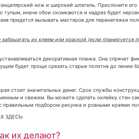
канцелярский нож и широкий шпатель. Прислоните его 
о тупым, иначе обои скомкаются и надрез будет неров
раев придется вызывать мастеров для перенатяжки пол
 забрызгать их клеем или краской (если планируется 
и устанавливаться декоративная планка. Она спрячет ф
дущем будет проще срезать старые полотна до линии ба
рая стоит значительных денег. Срок службы конструкци
ременным и свежим. Вы можете сделать оклейку стен с
 с правильным подбором рисунка и ровными краями пол
Х ЗДЕСЬ:
как их делают?