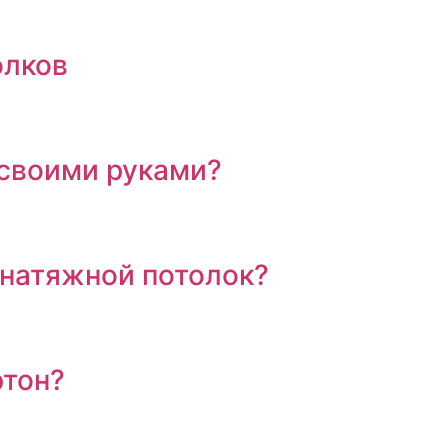
олков
 своими руками?
 натяжной потолок?
ртон?