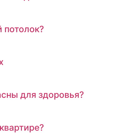
й потолок?
х
асны для здоровья?
 квартире?