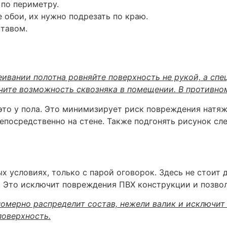
по периметру.
 обои, их нужно подрезать по краю.
тавом.
еивании полотна ровняйте поверхность не рукой, а сп
чите возможность сквозняка в помещении. В противном
 это у пола. Это минимизирует риск повреждения натя
епосредственно на стене. Также подгонять рисунок сле
х условиях, только с парой оговорок. Здесь не стоит 
у. Это исключит повреждения ПВХ конструкции и позвол
омерно распределит состав, нежели валик и исключит 
поверхность.