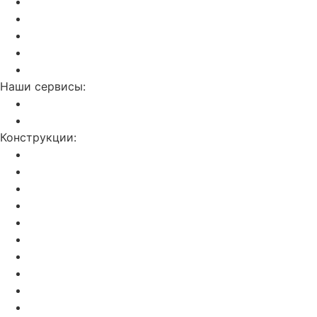
Дилерам
Отзывы о нас
Калькулятор
Полезные статьи
Контакты
Наши сервисы:
Слив воды с потолка
Ремонт натяжных потолков
Конструкции:
Двухуровневые
С фотопечатью
Световые линии
Резные потолки Apply
Парящие
Double vision (3D)
Звездное небо
Бесщелевой и теневой потолок KRAAB
Натяжные потолки SLOTT
С трековым освещением