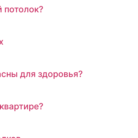
й потолок?
х
асны для здоровья?
 квартире?