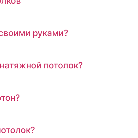
олков
 своими руками?
 натяжной потолок?
ртон?
потолок?